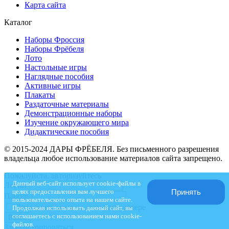
Карта сайта
Каталог
Наборы Фроссия
Наборы Фрёбеля
Лото
Настольные игры
Наглядные пособия
Активные игры
Плакаты
Раздаточные материалы
Демонстрационные наборы
Изучение окружающего мира
Дидактические пособия
© 2015-2024 ДАРЫ ФРЁБЕЛЯ. Без письменного разрешения
владельца любое использование материалов сайта запрещено.
Пожалуйста, авторизуйтесь
Данный веб-сайт использует cookie-файлы в
Логин
целях предоставления вам лучшего
Принять
Пароль
пользовательского опыта на нашем сайте.
Запомнить меня на этом компьютере
Продолжая использовать данный сайт, вы
соглашаетесь с использованием нами cookie-
файлов.
Зарегистрироваться