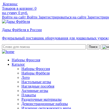
Корзина:
Товаров в корзине:
0
на сумму
0 руб.
Войти на сайт
Войти
Зарегистрироваться на сайте
Зарегистрир
Дары Фрёбеля в России
Федеральный поставщик оборудования для дошкольных учреж
Наборы Фроссия
Каталог
Наборы Фроссия
Наборы Фрёбеля
Лото
Настольные игры
Наглядные пособия
Активные игры
Плакаты
Раздаточные материалы
Демонстрационные наборы
Изучение окружающего мира