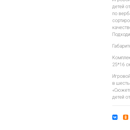
детей о
по верб
сортиро
качеств
Подходи
Габаритн
Комплект
25*16 с
Игровой
в шесть
«Сюжетны
детей от 