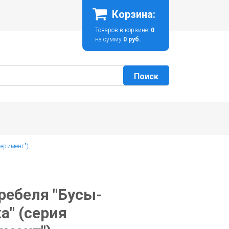
Корзина:
Товаров в корзине:
0
на сумму
0 руб.
перимент")
ребеля "Бусы-
а" (серия