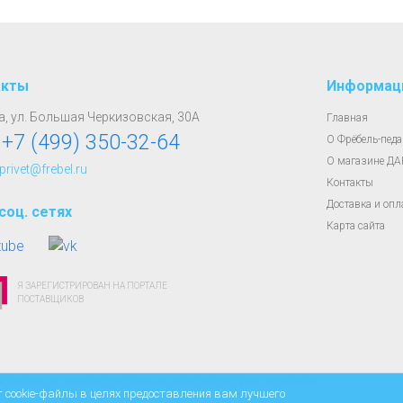
акты
Информац
, ул. Большая Черкизовская, 30А
Главная
:
+7 (499) 350-32-64
О Фрёбель-педа
О магазине Д
 privet@frebel.ru
Контакты
Доставка и опл
соц. сетях
Карта сайта
Я ЗАРЕГИСТРИРОВАН НА ПОРТАЛЕ
ПОСТАВЩИКОВ
владельца любое использование материалов сайта запрещено.
т cookie-файлы в целях предоставления вам лучшего