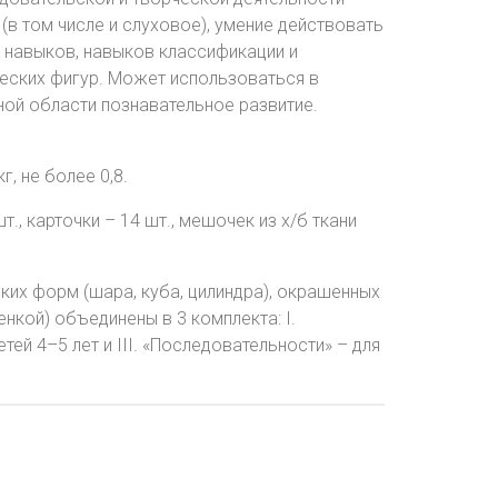
 (в том числе и слуховое), умение действовать
 навыков, навыков классификации и
ческих фигур. Может использоваться в
ной области познавательное развитие.
г, не более 0,8.
т., карточки – 14 шт., мешочек из х/б ткани
ких форм (шара, куба, цилиндра), окрашенных
нкой) объединены в 3 комплекта: I.
етей 4–5 лет и III. «Последовательности» – для