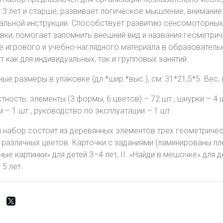
т 3 лет и старше; развивает логическое мышление, внимание
альной инструкции. Способствует развитию сенсомоторных
вки, помогает запомнить внешний вид и названия геометри
е игрового и учебно-наглядного материала в образователь
т как для индивидуальных, так и групповых занятий.
ые размеры в упаковке (дл.*шир.*выс.), см: 31*21,5*5. Вес, к
ность: элементы (3 формы, 6 цветов) – 72 шт., шнурки – 4 ш
м – 1 шт., руководство по эксплуатации – 1 шт.
 набор состоит из деревянных элементов трех геометричес
 различных цветов. Карточки с заданиями (ламинированы пле
е картинки» для детей 3–4 лет, II. «Найди в мешочке» для д
5 лет.​