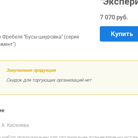
"Экспер
7 070 руб.
Купить
Закупаемая продукция
Скидок для торгующих организаций нет
ие
В.А. Киселёва
 набор предназначен для организации познавательно-иссле