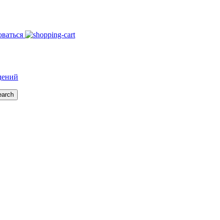
оваться
дений