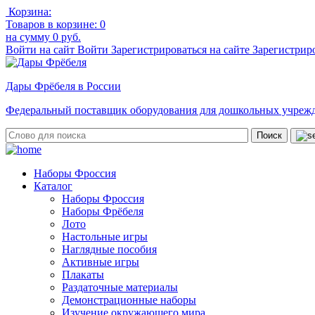
Корзина:
Товаров в корзине:
0
на сумму
0 руб.
Войти на сайт
Войти
Зарегистрироваться на сайте
Зарегистрир
Дары Фрёбеля в России
Федеральный поставщик оборудования для дошкольных учреж
Наборы Фроссия
Каталог
Наборы Фроссия
Наборы Фрёбеля
Лото
Настольные игры
Наглядные пособия
Активные игры
Плакаты
Раздаточные материалы
Демонстрационные наборы
Изучение окружающего мира